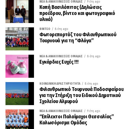
ΝΈΑ & ΑΝΑΚΟΙΝΏΣΕΙΣ ΟΜΆΔΑΣ
9 έτη ago
Κοπή Βασιλόπιτας (Δηλώσεις
προέδρου, βίντεο και φωτογραφικό
υλικό)
ΒΊΝΤΕΟ
8 έτη ago
Φωτορεπορτάζ του Φιλανθρωπικού
Τουρνουά για τη “Φλόγα”
ΝΈΑ & ΑΝΑΚΟΙΝΏΣΕΙΣ ΟΜΆΔΑΣ
8 έτη ago
Εγκάρδιες Ευχές !!!
ΚΟΙΝΩΝΙΚΉ ΔΡΑΣΤΗΡΙΌΤΗΤΑ
8 έτη ago
Φιλανθρωπικό Τουρνουά Ποδοσφαίρου
για την Στήριξη του Ειδικού Δημοτικού
Σχολείου Αλμυρού
ΝΈΑ & ΑΝΑΚΟΙΝΏΣΕΙΣ ΟΜΆΔΑΣ
9 έτη ago
“Επίλεκτοι Παλαίμαχοι Θεσσαλίας”
Καλωσόρισμα Ομάδας