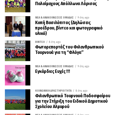
Παλαίμαχους Απόλλωνα Λάρισας
ΝΈΑ & ΑΝΑΚΟΙΝΏΣΕΙΣ ΟΜΆΔΑΣ
9 έτη ago
Κοπή Βασιλόπιτας (Δηλώσεις
προέδρου, βίντεο και φωτογραφικό
υλικό)
ΒΊΝΤΕΟ
8 έτη ago
Φωτορεπορτάζ του Φιλανθρωπικού
Τουρνουά για τη “Φλόγα”
ΝΈΑ & ΑΝΑΚΟΙΝΏΣΕΙΣ ΟΜΆΔΑΣ
9 έτη ago
Εγκάρδιες Ευχές !!!
ΚΟΙΝΩΝΙΚΉ ΔΡΑΣΤΗΡΙΌΤΗΤΑ
8 έτη ago
Φιλανθρωπικό Τουρνουά Ποδοσφαίρου
για την Στήριξη του Ειδικού Δημοτικού
Σχολείου Αλμυρού