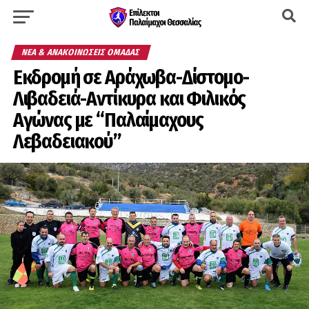
ΝΈΑ & ΑΝΑΚΟΙΝΏΣΕΙΣ ΟΜΆΔΑΣ
Εκδρομή σε Αράχωβα-Δίστομο-
Λιβαδειά-Αντίκυρα και Φιλικός
Αγώνας με “Παλαίμαχους
Λεβαδειακού”