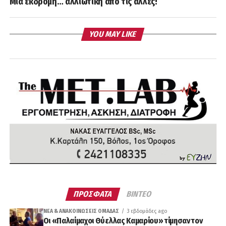
Μια εκδρομή… αλλιώτικη από τις άλλες!
YOU MAY LIKE
ΠΡΟΣΦΑΤΑ
ΒΙΝΤΕΟ
ΝΈΑ & ΑΝΑΚΟΙΝΏΣΕΙΣ ΟΜΆΔΑΣ
3 εβδομάδες ago
Οι «Παλαίμαχοι Θύελλας Καμαρίου» τίμησαν τον