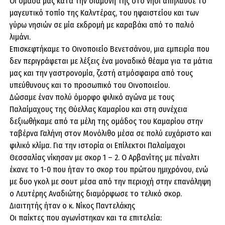
Οι ομάδα μας κατά την διαμονή της στο νησί απήλαυσε το
μαγευτικό τοπίο της Καλντέρας, του ηφαιστείου και των
γύρω νησιών σε μία εκδρομή με καραβάκι από το παλιό
λιμάνι.
Επισκεφτήκαμε το Οινοποιείο Βενετσάνου, μια εμπειρία που
δεν περιγράφεται με λέξεις ένα μοναδικό θέαμα για τα μάτια
μας και την γαστρονομία, ζεστή ατμόσφαιρα από τους
υπεύθυνους και το προσωπικό του Οινοποιείου.
Δώσαμε έναν πολύ όμορφο φιλικό αγώνα με τους
Παλαίμαχους της Θύελλας Καμαρίου και στη συνέχεια
δεξιωθήκαμε από τα μέλη της ομάδος του Καμαρίου στην
ταβέρνα Γαλήνη στον Μονόλιθο μέσα σε πολύ ευχάριστο και
φιλικό κλίμα. Για την ιστορία οι Επίλεκτοι Παλαίμαχοι
Θεσσαλίας νίκησαν με σκορ 1 – 2. Ο Αρβανίτης με πέναλτι
έκανε το 1-0 που ήταν το σκορ του πρώτου ημιχρόνου, ενώ
με δυο γκολ με σουτ μέσα από την περιοχή στην επανάληψη
ο Λευτέρης Αναδιώτης διαμόρφωσε το τελικό σκορ.
Διαιτητής ήταν ο κ. Νίκος Παντελάκης
Οι παίκτες που αγωνίστηκαν και τα επιτελεία: