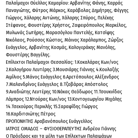
Παλαίμαχοι Θύελλας Καμαρίου: Αρβανίτης Φάνης, Καρράς
Παναγιώτης, Φύτρος Μάρκος, Καράβολας Δημήτρης, Φέγγης
Γιώργος, Χάλαρης Αντώνης, Χάλαρης Σπύρος, Πελέκης
Στέφανος, Φουστέρης Χρήστος, Ζαφειρόπουλος Μαρκέλος,
Μυλωνάς Σωτήρης, Μαρασόγλου Παντελής, Κατσίφης
Νικόλαος, Ρούσσος Κώστας, Μάινας Χαράλαμπος, Ζώρζος
Ευάγγελος, Αρβανίτης Κοσμάς, Καλογεράκης Μανόλης,
Φουστέρης Βαγγέλης.
Επίλεκτοι Παλαίμαχοι Θεσσαλίας: 1.Κοκαλάρας Κων/νος
2.Καλογήρου Λευτέρης 3.Μουσιάρης Γιάννης 4.Κουλαξής
Αιμίλιος 5.Μάνος Ευάγγελος 6.Αρετόπουλος Αλέξανδρος
7.Μαλανδρίνος Ευάγγελος 8.Τζοβάρας Απόστολος
9.Αναδιώτης Λευτέρης 10.Νάκας Θεόδωρος 11.Τσουκνίδας
Λάμπρος 12.Ντούρας Κων/νος 13.Κοντογεωργίου Μιχάλης
14.Τσεκούρας Περικλής 15.Σαραφίδης Γιώργος
16.Καρδιτσιώτης Πέτρος
ΠΡΟΠΟΝΗΤΗΣ Αραβανόπουλος Ευάγγελλος
ΙΑΤΡΟΣ ΟΜΑΔΟΣ – ΦΥΣΙΟΘΕΡΑΠΕΥΤΗΣ Ανδρέου Γιάννης
Ο Πρόεδρος και τα μέλη των Επίλεκτων Παλαιμάχων