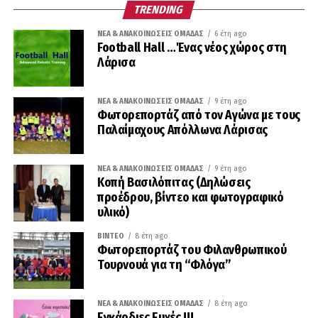
TRENDING
ΝΈΑ & ΑΝΑΚΟΙΝΏΣΕΙΣ ΟΜΆΔΑΣ
6 έτη ago
Football Hall …Ένας νέος χώρος στη
Λάρισα
ΝΈΑ & ΑΝΑΚΟΙΝΏΣΕΙΣ ΟΜΆΔΑΣ
9 έτη ago
Φωτορεπορτάζ από τον Αγώνα με τους
Παλαίμαχους Απόλλωνα Λάρισας
ΝΈΑ & ΑΝΑΚΟΙΝΏΣΕΙΣ ΟΜΆΔΑΣ
9 έτη ago
Κοπή Βασιλόπιτας (Δηλώσεις
προέδρου, βίντεο και φωτογραφικό
υλικό)
ΒΊΝΤΕΟ
8 έτη ago
Φωτορεπορτάζ του Φιλανθρωπικού
Τουρνουά για τη “Φλόγα”
ΝΈΑ & ΑΝΑΚΟΙΝΏΣΕΙΣ ΟΜΆΔΑΣ
8 έτη ago
Εγκάρδιες Ευχές !!!