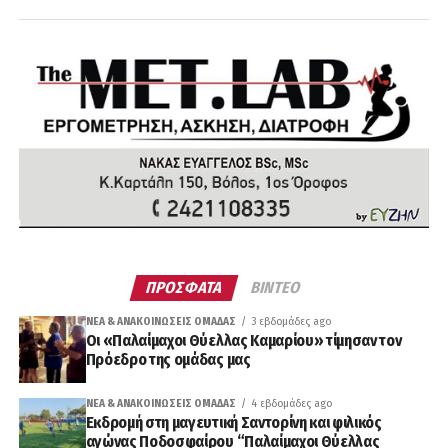
ΠΡΟΣΦΑΤΑ
ΒΙΝΤΕΟ
ΝΈΑ & ΑΝΑΚΟΙΝΏΣΕΙΣ ΟΜΆΔΑΣ
3 εβδομάδες ago
Οι «Παλαίμαχοι Θύελλας Καμαρίου» τίμησαν τον
Πρόεδρο της ομάδας μας
ΝΈΑ & ΑΝΑΚΟΙΝΏΣΕΙΣ ΟΜΆΔΑΣ
4 εβδομάδες ago
Εκδρομή στη μαγευτική Σαντορίνη και φιλικός
αγώνας Ποδοσφαίρου “Παλαίμαχοι Θύελλας