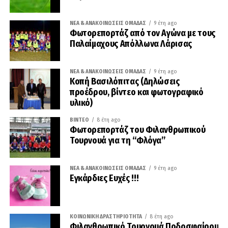
ΝΈΑ & ΑΝΑΚΟΙΝΏΣΕΙΣ ΟΜΆΔΑΣ
9 έτη ago
Φωτορεπορτάζ από τον Αγώνα με τους
Παλαίμαχους Απόλλωνα Λάρισας
ΝΈΑ & ΑΝΑΚΟΙΝΏΣΕΙΣ ΟΜΆΔΑΣ
9 έτη ago
Κοπή Βασιλόπιτας (Δηλώσεις
προέδρου, βίντεο και φωτογραφικό
υλικό)
ΒΊΝΤΕΟ
8 έτη ago
Φωτορεπορτάζ του Φιλανθρωπικού
Τουρνουά για τη “Φλόγα”
ΝΈΑ & ΑΝΑΚΟΙΝΏΣΕΙΣ ΟΜΆΔΑΣ
9 έτη ago
Εγκάρδιες Ευχές !!!
ΚΟΙΝΩΝΙΚΉ ΔΡΑΣΤΗΡΙΌΤΗΤΑ
8 έτη ago
Φιλανθρωπικό Τουρνουά Ποδοσφαίρου