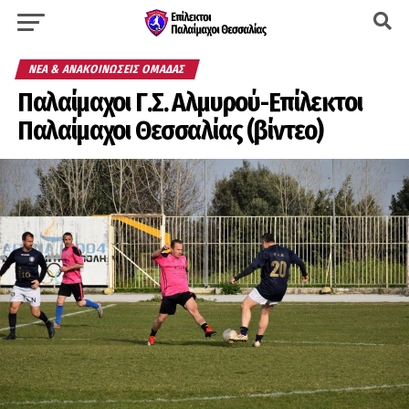
ΝΈΑ & ΑΝΑΚΟΙΝΏΣΕΙΣ ΟΜΆΔΑΣ
Παλαίμαχοι Γ.Σ. Αλμυρού-Επίλεκτοι
Παλαίμαχοι Θεσσαλίας (βίντεο)