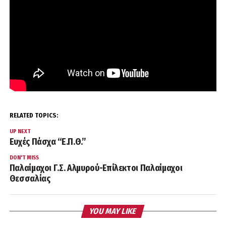
RELATED TOPICS:
UP NEXT
Ευχές Πάσχα “Ε.Π.Θ.”
DON'T MISS
Παλαίμαχοι Γ.Σ. Αλμυρού-Επίλεκτοι Παλαίμαχοι
Θεσσαλίας
YOU MAY LIKE