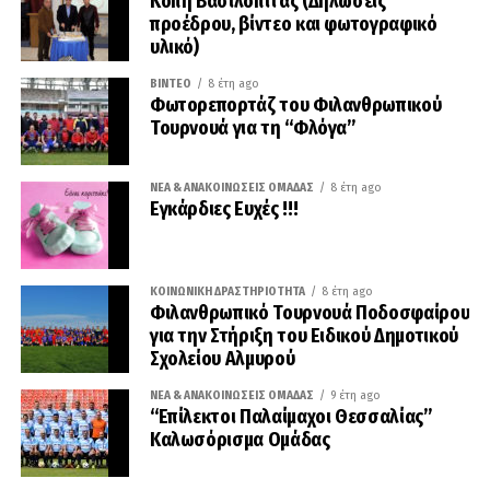
Κοπή Βασιλόπιτας (Δηλώσεις
προέδρου, βίντεο και φωτογραφικό
υλικό)
ΒΊΝΤΕΟ
8 έτη ago
Φωτορεπορτάζ του Φιλανθρωπικού
Τουρνουά για τη “Φλόγα”
ΝΈΑ & ΑΝΑΚΟΙΝΏΣΕΙΣ ΟΜΆΔΑΣ
8 έτη ago
Εγκάρδιες Ευχές !!!
ΚΟΙΝΩΝΙΚΉ ΔΡΑΣΤΗΡΙΌΤΗΤΑ
8 έτη ago
Φιλανθρωπικό Τουρνουά Ποδοσφαίρου
για την Στήριξη του Ειδικού Δημοτικού
Σχολείου Αλμυρού
ΝΈΑ & ΑΝΑΚΟΙΝΏΣΕΙΣ ΟΜΆΔΑΣ
9 έτη ago
“Επίλεκτοι Παλαίμαχοι Θεσσαλίας”
Καλωσόρισμα Ομάδας