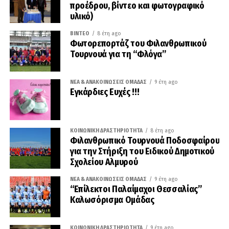
προέδρου, βίντεο και φωτογραφικό
υλικό)
ΒΊΝΤΕΟ
8 έτη ago
Φωτορεπορτάζ του Φιλανθρωπικού
Τουρνουά για τη “Φλόγα”
ΝΈΑ & ΑΝΑΚΟΙΝΏΣΕΙΣ ΟΜΆΔΑΣ
9 έτη ago
Εγκάρδιες Ευχές !!!
ΚΟΙΝΩΝΙΚΉ ΔΡΑΣΤΗΡΙΌΤΗΤΑ
8 έτη ago
Φιλανθρωπικό Τουρνουά Ποδοσφαίρου
για την Στήριξη του Ειδικού Δημοτικού
Σχολείου Αλμυρού
ΝΈΑ & ΑΝΑΚΟΙΝΏΣΕΙΣ ΟΜΆΔΑΣ
9 έτη ago
“Επίλεκτοι Παλαίμαχοι Θεσσαλίας”
Καλωσόρισμα Ομάδας
ΚΟΙΝΩΝΙΚΉ ΔΡΑΣΤΗΡΙΌΤΗΤΑ
9 έτη ago