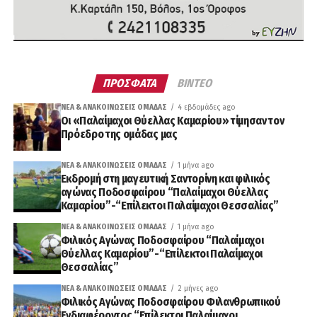
ΠΡΟΣΦΑΤΑ
ΒΙΝΤΕΟ
ΝΈΑ & ΑΝΑΚΟΙΝΏΣΕΙΣ ΟΜΆΔΑΣ
4 εβδομάδες ago
Οι «Παλαίμαχοι Θύελλας Καμαρίου» τίμησαν τον
Πρόεδρο της ομάδας μας
ΝΈΑ & ΑΝΑΚΟΙΝΏΣΕΙΣ ΟΜΆΔΑΣ
1 μήνα ago
Εκδρομή στη μαγευτική Σαντορίνη και φιλικός
αγώνας Ποδοσφαίρου “Παλαίμαχοι Θύελλας
Καμαρίου”-“Επίλεκτοι Παλαίμαχοι Θεσσαλίας”
ΝΈΑ & ΑΝΑΚΟΙΝΏΣΕΙΣ ΟΜΆΔΑΣ
1 μήνα ago
Φιλικός Αγώνας Ποδοσφαίρου “Παλαίμαχοι
Θύελλας Καμαρίου”-“Επίλεκτοι Παλαίμαχοι
Θεσσαλίας”
ΝΈΑ & ΑΝΑΚΟΙΝΏΣΕΙΣ ΟΜΆΔΑΣ
2 μήνες ago
Φιλικός Αγώνας Ποδοσφαίρου Φιλανθρωπικού
Ενδιαφέροντος “Επίλεκτοι Παλαίμαχοι