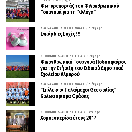
ΒΊΝΤΕΟ
8 έτη ago
Φωτορεπορτάζ του Φιλανθρωπικού
Τουρνουά για τη “Φλόγα”
ΝΈΑ & ΑΝΑΚΟΙΝΏΣΕΙΣ ΟΜΆΔΑΣ
9 έτη ago
Εγκάρδιες Ευχές !!!
ΚΟΙΝΩΝΙΚΉ ΔΡΑΣΤΗΡΙΌΤΗΤΑ
8 έτη ago
Φιλανθρωπικό Τουρνουά Ποδοσφαίρου
για την Στήριξη του Ειδικού Δημοτικού
Σχολείου Αλμυρού
ΝΈΑ & ΑΝΑΚΟΙΝΏΣΕΙΣ ΟΜΆΔΑΣ
9 έτη ago
“Επίλεκτοι Παλαίμαχοι Θεσσαλίας”
Καλωσόρισμα Ομάδας
ΚΟΙΝΩΝΙΚΉ ΔΡΑΣΤΗΡΙΌΤΗΤΑ
9 έτη ago
Χοροεσπερίδα έτους 2017