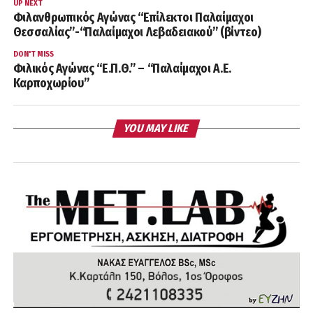
UP NEXT
Φιλανθρωπικός Αγώνας “Επίλεκτοι Παλαίμαχοι
Θεσσαλίας”-“Παλαίμαχοι Λεβαδειακού” (βίντεο)
DON'T MISS
Φιλικός Αγώνας “Ε.Π.Θ.” – “Παλαίμαχοι Α.Ε.
Καρποχωρίου”
YOU MAY LIKE