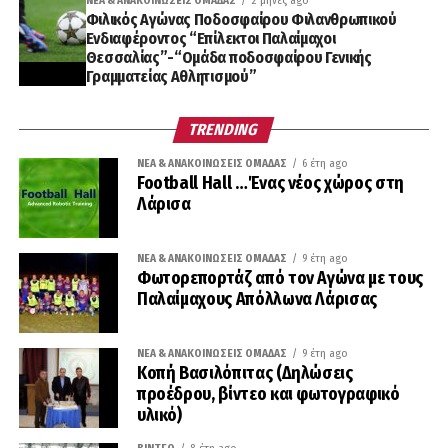
ΝΈΑ & ΑΝΑΚΟΙΝΏΣΕΙΣ ΟΜΆΔΑΣ
2 μήνες ago
Φιλικός Αγώνας Ποδοσφαίρου Φιλανθρωπικού
Ενδιαφέροντος “Επίλεκτοι Παλαίμαχοι
Θεσσαλίας”-“Ομάδα ποδοσφαίρου Γενικής
Γραμματείας Αθλητισμού”
TRENDING
ΝΈΑ & ΑΝΑΚΟΙΝΏΣΕΙΣ ΟΜΆΔΑΣ
6 έτη ago
Football Hall …Ένας νέος χώρος στη
Λάρισα
ΝΈΑ & ΑΝΑΚΟΙΝΏΣΕΙΣ ΟΜΆΔΑΣ
9 έτη ago
Φωτορεπορτάζ από τον Αγώνα με τους
Παλαίμαχους Απόλλωνα Λάρισας
ΝΈΑ & ΑΝΑΚΟΙΝΏΣΕΙΣ ΟΜΆΔΑΣ
9 έτη ago
Κοπή Βασιλόπιτας (Δηλώσεις
προέδρου, βίντεο και φωτογραφικό
υλικό)