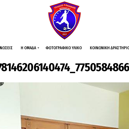
ΙΝΏΣΕΙΣ
Η ΟΜΆΔΑ
ΦΩΤΟΓΡΑΦΙΚΌ ΥΛΙΚΌ
ΚΟΙΝΩΝΙΚΉ ΔΡΑΣΤΗΡΙ
78146206140474_7750584866