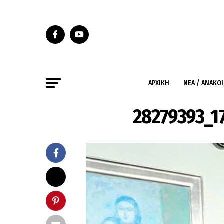
ΑΡΧΙΚΉ
ΝΈΑ / ΑΝΑΚΟ
28279393_1