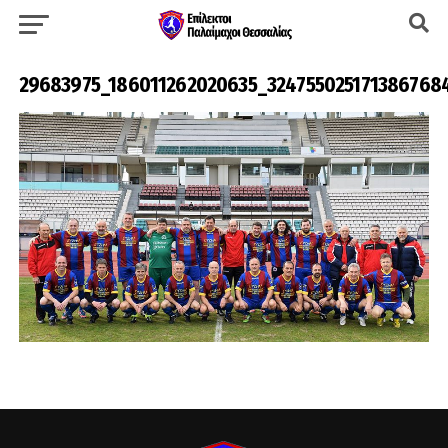
29683975_186011262020635_324755025171386768