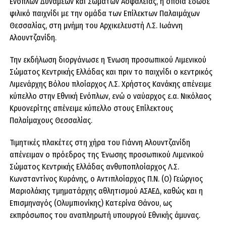
Ενόπλων Δυνάμεων και Σωμάτων Ασφαλείας, η οποία έδωσε
φιλικό παιχνίδι με την ομάδα των Επίλεκτων Παλαιμάχων
Θεσσαλίας, στη μνήμη του Αρχικελευστή Λ.Σ. Ιωάννη
Αλουντζανίδη.
Την εκδήλωση διοργάνωσε η Ένωση προσωπικού Λιμενικού
Σώματος Κεντρικής Ελλάδας και πριν το παιχνίδι ο κεντρικός
Λιμενάρχης Βόλου πλοίαρχος Λ.Σ. Χρήστος Κανάκης απένειμε
κύπελλο στην Εθνική Ενόπλων, ενώ ο ναύαρχος ε.α. Νικόλαος
Κρυονερίτης απένειμε κύπελλο στους Επίλεκτους
Παλαίμαχους Θεσσαλίας.
Τιμητικές πλακέτες στη χήρα του Γιάννη Αλουντζανίδη
απένειμαν ο πρόεδρος της Ένωσης προσωπικού Λιμενικού
Σώματος Κεντρικής Ελλάδας ανθυποπλοίαρχος Λ.Σ.
Κωνσταντίνος Κυράνης, ο Αντιπλοίαρχος Π.Ν. (Ο) Γεώργιος
Μαριολάκης τμηματάρχης αθλητισμού ΑΣΑΕΔ, καθώς και η
Επισμηναγός (Ολυμπιονίκης) Κατερίνα Θάνου, ως
εκπρόσωπος του αναπληρωτή υπουργού Εθνικής άμυνας.