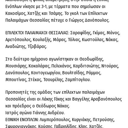
Ενόπλων νίκησε με 3-1, με τέρματα που σημείωσαν οι
Κακοσίμος, Χατζής και Τσάμης. Το γκολ των Επίλεκτων
Παλαιμάχων Θεσσαλίας πέτυχε ο Γιώργος Δανόπουλος.
ΕΠΙΛΕΚΤΟΙ ΠΑΛΑΙΜΑΧΟΙ ΘΕΣΣΑΛΙΑΣ: Σαραφίδης, Γκίμας, Μάνος,
Αρετόπουλος, Κουλαξής, Μάρας, Τόλιας, Κωστούλας, Νάκας,
Αναδιώτης, Τζοβάρας.
Στο δεύτερο ημίχρονο αγωνίστηκαν οι Θεοδωρίδης,
Μουσιάρης, Κοκαλάρας, Πελεκάνος, Καρδιτσιώτης, Ντούρας,
Δανόπουλος, Κοντογεωργίου, Βουλτσίδης, Ράμμος,
Μπουτίνας, Στέκας, Τσουρέλης, Ζαμπίτογλου.
Προπονητές της ομάδας των επίλεκτων παλαιμάχων
Θεσσαλίας είναι οι Λάκης Γάκης και Βαγγέλης Αραβανόπουλος
και πρόεδρος ο Θεόδωρος Νάκας.
Ιατρός αγώνα Γιάννης Ανδρέου.
ΕΘΝΙΚΗ ΕΝΟΠΛΩΝ: Λυμπερόπουλος, Κυργιάκης, Πετρούσης,
Σφυρογιαννάκης, Κούσης, Γαβριηλίδης, Κλης, Χατζής,