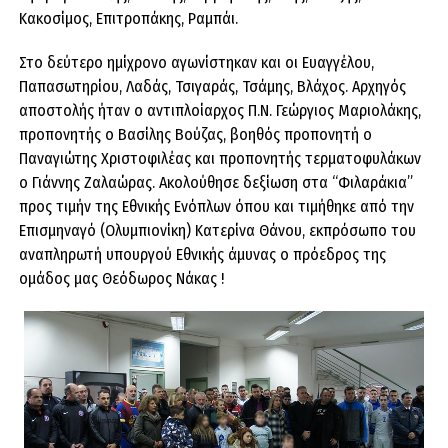
Κακοσίμος, Επιτροπάκης, Ραμπάι.
Στο δεύτερο ημίχρονο αγωνίστηκαν και οι Ευαγγέλου,
Παπασωτηρίου, Λαδάς, Τσιγαράς, Τσάμης, Βλάχος. Αρχηγός
αποστολής ήταν ο αντιπλοίαρχος Π.Ν. Γεώργιος Μαριολάκης,
προπονητής ο Βασίλης Βούζας, βοηθός προπονητή ο
Παναγιώτης Χριστοφιλέας και προπονητής τερματοφυλάκων
ο Γιάννης Ζαλαώρας. Ακολούθησε δεξίωση στα “Φιλαράκια”
προς τιμήν της Εθνικής Ενόπλων όπου και τιμήθηκε από την
Επισμηναγό (Ολυμπιονίκη) Κατερίνα Θάνου, εκπρόσωπο του
αναπληρωτή υπουργού Εθνικής άμυνας ο πρόεδρος της
ομάδος μας Θεόδωρος Νάκας !