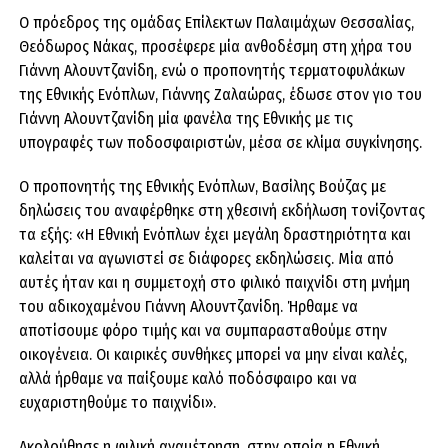
Ο πρόεδρος της ομάδας Επίλεκτων Παλαιμάχων Θεσσαλίας,
Θεόδωρος Νάκας, προσέφερε μία ανθοδέσμη στη χήρα του
Γιάννη Αλουντζανίδη, ενώ ο προπονητής τερματοφυλάκων
της Εθνικής Ενόπλων, Γιάννης Ζαλαώρας, έδωσε στον γιο του
Γιάννη Αλουντζανίδη μία φανέλα της Εθνικής με τις
υπογραφές των ποδοσφαιριστών, μέσα σε κλίμα συγκίνησης.
Ο προπονητής της Εθνικής Ενόπλων, Βασίλης Βούζας με
δηλώσεις του αναφέρθηκε στη χθεσινή εκδήλωση τονίζοντας
τα εξής: «Η Εθνική Ενόπλων έχει μεγάλη δραστηριότητα και
καλείται να αγωνιστεί σε διάφορες εκδηλώσεις. Μία από
αυτές ήταν και η συμμετοχή στο φιλικό παιχνίδι στη μνήμη
του αδικοχαμένου Γιάννη Αλουντζανίδη. Ήρθαμε να
αποτίσουμε φόρο τιμής και να συμπαρασταθούμε στην
οικογένεια. Οι καιρικές συνθήκες μπορεί να μην είναι καλές,
αλλά ήρθαμε να παίξουμε καλό ποδόσφαιρο και να
ευχαριστηθούμε το παιχνίδι».
Ακολούθησε η φιλική αναμέτρηση, στην οποία η Εθνική