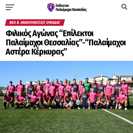
ΝΈΑ & ΑΝΑΚΟΙΝΏΣΕΙΣ ΟΜΆΔΑΣ
Φιλικός Αγώνας “Επίλεκτοι
Παλαίμαχοι Θεσσαλίας”-“Παλαίμαχοι
Αστέρα Κέρκυρας”