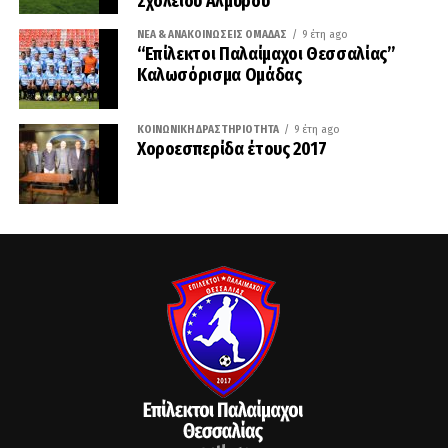
Σχολείου Αλμυρού
ΝΈΑ & ΑΝΑΚΟΙΝΏΣΕΙΣ ΟΜΆΔΑΣ
9 έτη ago
“Επίλεκτοι Παλαίμαχοι Θεσσαλίας”
Καλωσόρισμα Ομάδας
ΚΟΙΝΩΝΙΚΉ ΔΡΑΣΤΗΡΙΌΤΗΤΑ
9 έτη ago
Χοροεσπερίδα έτους 2017