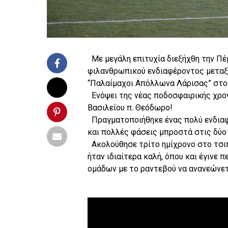
Με μεγάλη επιτυχία διεξήχθη την Πέ
φιλανθρωπικού ενδιαφέροντος μεταξ
“Παλαίμαχοι Απόλλωνα Λάρισας” στο 
Ενόψει της νέας ποδοσφαιρικής χρον
Βασιλείου π. Θεόδωρο!
Πραγματοποιήθηκε ένας πολύ ενδιαφέ
και πολλές φάσεις μπροστά στις δύο ε
Ακολούθησε τρίτο ημίχρονο στο τσιπ
ήταν ιδιαίτερα καλή, όπου και έγιν
ομάδων με το ραντεβού να ανανεώνετ