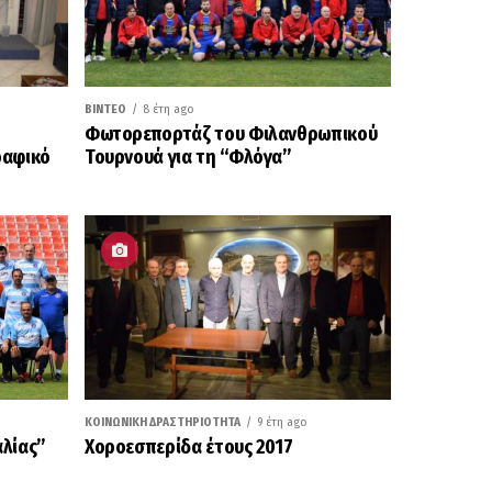
ΒΊΝΤΕΟ
8 έτη ago
Φωτορεπορτάζ του Φιλανθρωπικού
ραφικό
Τουρνουά για τη “Φλόγα”
ΚΟΙΝΩΝΙΚΉ ΔΡΑΣΤΗΡΙΌΤΗΤΑ
9 έτη ago
αλίας”
Χοροεσπερίδα έτους 2017