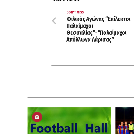
DON'T MISS
Φιλικός Αγώνας “Επίλεκτοι
Παλαίμαχοι
Θεσσαλίας”-“Παλαίμαχοι
Απόλλωνα Λάρισας”