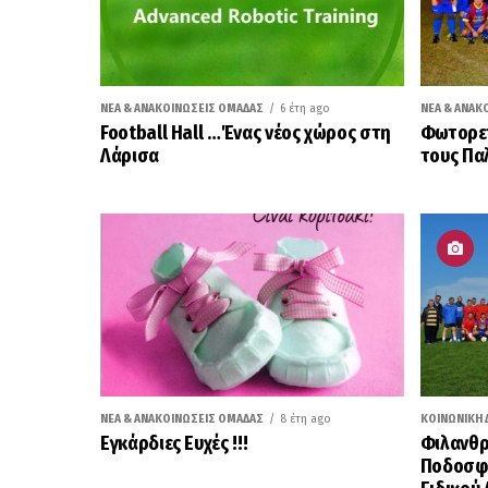
ΝΈΑ & ΑΝΑΚΟΙΝΏΣΕΙΣ ΟΜΆΔΑΣ
6 έτη ago
ΝΈΑ & ΑΝΑΚ
Football Hall …Ένας νέος χώρος στη
Φωτορεπ
Λάρισα
τους Πα
ΝΈΑ & ΑΝΑΚΟΙΝΏΣΕΙΣ ΟΜΆΔΑΣ
8 έτη ago
ΚΟΙΝΩΝΙΚΉ 
Εγκάρδιες Ευχές !!!
Φιλανθρ
Ποδοσφα