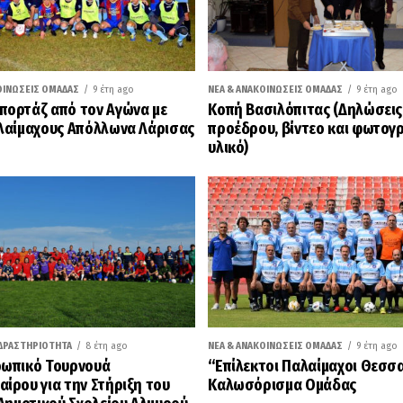
ΟΙΝΏΣΕΙΣ ΟΜΆΔΑΣ
9 έτη ago
ΝΈΑ & ΑΝΑΚΟΙΝΏΣΕΙΣ ΟΜΆΔΑΣ
9 έτη ago
ορτάζ από τον Αγώνα με
Κοπή Βασιλόπιτας (Δηλώσεις
λαίμαχους Απόλλωνα Λάρισας
προέδρου, βίντεο και φωτογ
υλικό)
ΔΡΑΣΤΗΡΙΌΤΗΤΑ
8 έτη ago
ΝΈΑ & ΑΝΑΚΟΙΝΏΣΕΙΣ ΟΜΆΔΑΣ
9 έτη ago
ωπικό Τουρνουά
“Επίλεκτοι Παλαίμαχοι Θεσσ
ίρου για την Στήριξη του
Καλωσόρισμα Ομάδας