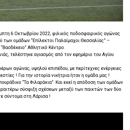
μπτη 6 Οκτωβρίου 2022, φιλικός ποδοσφαιρικός αγώνας
ύ των ομάδων “Επίλεκτοι Παλαίμαχοι Θεσσαλίας” –
“Βασδέκειο” Αθλητικό Κέντρο.
ιάς, τελέστηκε αγιασμός από τον εφημέριο του Αγίου
ρων αγώνας, υψηλού επιπέδου, με περίτεχνες ενέργειες
στίες ! Για την ιστορία νικήτρια ήταν η ομάδα μας !
ουράδικο “Τα Φιλαράκια”. Και εκεί η απόδοση των ομάδων
ε περαιτέρω σύσφιξη σχέσεων μεταξύ των παικτών των δύο
ε σύντομα στη Λάρισα !