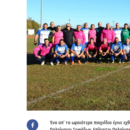
Ένα απ’ τα ωραιότερα παιχνίδια έγινε ε
Παλαίμαχοι Σοφάδων, Επίλεκτοι Παλαίμαχ