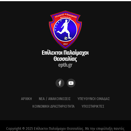
ΑΡΧΙΚΉ
ΝΈΑ / ΑΝΑΚΟΙΝΏΣΕΙΣ
ΥΠΕΎΘΥΝΟΙ ΟΜΆΔΑΣ
ΚΟΙΝΩΝΙΚΉ ΔΡΑΣΤΗΡΙΌΤΗΤΑ
ΥΠΟΣΤΗΡΙΚΤΈΣ
Copyright © 2025 Επίλεκτοι Παλαίμαχοι Θεσσαλίας. Με την επιφύλαξη παντός