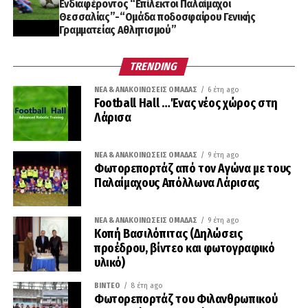
Ενδιαφέροντος “Επίλεκτοι Παλαίμαχοι
Θεσσαλίας”-“Ομάδα ποδοσφαίρου Γενικής
Γραμματείας Αθλητισμού”
TRENDING
ΝΈΑ & ΑΝΑΚΟΙΝΏΣΕΙΣ ΟΜΆΔΑΣ
6 έτη ago
Football Hall …Ένας νέος χώρος στη
Λάρισα
ΝΈΑ & ΑΝΑΚΟΙΝΏΣΕΙΣ ΟΜΆΔΑΣ
9 έτη ago
Φωτορεπορτάζ από τον Αγώνα με τους
Παλαίμαχους Απόλλωνα Λάρισας
ΝΈΑ & ΑΝΑΚΟΙΝΏΣΕΙΣ ΟΜΆΔΑΣ
9 έτη ago
Κοπή Βασιλόπιτας (Δηλώσεις
προέδρου, βίντεο και φωτογραφικό
υλικό)
ΒΊΝΤΕΟ
8 έτη ago
Φωτορεπορτάζ του Φιλανθρωπικού