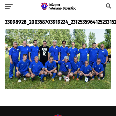
33098928_200358703919224_231253596412523315