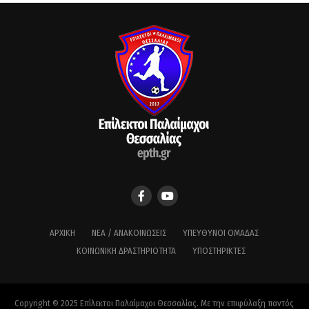
ΑΡΧΙΚΉ
ΝΈΑ / ΑΝΑΚΟΙΝΏΣΕΙΣ
ΥΠΕΎΘΥΝΟΙ ΟΜΆΔΑΣ
ΚΟΙΝΩΝΙΚΉ ΔΡΑΣΤΗΡΙΌΤΗΤΑ
ΥΠΟΣΤΗΡΙΚΤΈΣ
Copyright © 2025 Επίλεκτοι Παλαίμαχοι Θεσσαλίας. Με την επιφύλαξη παντός