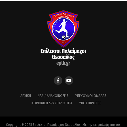
ΑΡΧΙΚΉ
ΝΈΑ / ΑΝΑΚΟΙΝΏΣΕΙΣ
ΥΠΕΎΘΥΝΟΙ ΟΜΆΔΑΣ
ΚΟΙΝΩΝΙΚΉ ΔΡΑΣΤΗΡΙΌΤΗΤΑ
ΥΠΟΣΤΗΡΙΚΤΈΣ
Copyright © 2025 Επίλεκτοι Παλαίμαχοι Θεσσαλίας. Με την επιφύλαξη παντός