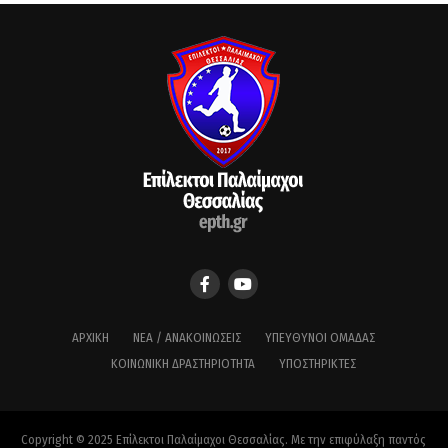
ΑΡΧΙΚΉ
ΝΈΑ / ΑΝΑΚΟΙΝΏΣΕΙΣ
ΥΠΕΎΘΥΝΟΙ ΟΜΆΔΑΣ
ΚΟΙΝΩΝΙΚΉ ΔΡΑΣΤΗΡΙΌΤΗΤΑ
ΥΠΟΣΤΗΡΙΚΤΈΣ
Copyright © 2025 Επίλεκτοι Παλαίμαχοι Θεσσαλίας. Με την επιφύλαξη παντός