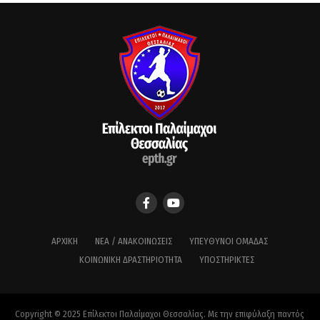
ΑΡΧΙΚΉ
ΝΈΑ / ΑΝΑΚΟΙΝΏΣΕΙΣ
ΥΠΕΎΘΥΝΟΙ ΟΜΆΔΑΣ
ΚΟΙΝΩΝΙΚΉ ΔΡΑΣΤΗΡΙΌΤΗΤΑ
ΥΠΟΣΤΗΡΙΚΤΈΣ
Copyright © 2025 Επίλεκτοι Παλαίμαχοι Θεσσαλίας. Με την επιφύλαξη παντός