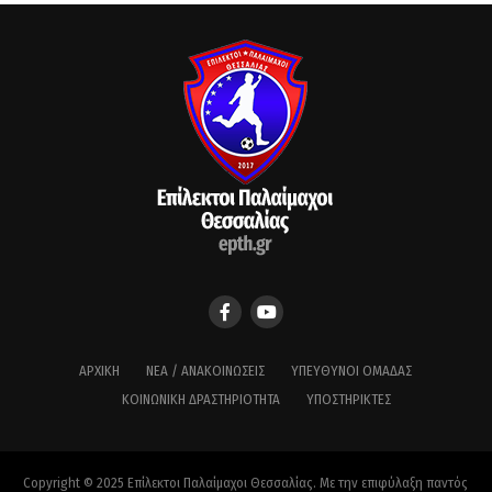
ΑΡΧΙΚΉ
ΝΈΑ / ΑΝΑΚΟΙΝΏΣΕΙΣ
ΥΠΕΎΘΥΝΟΙ ΟΜΆΔΑΣ
ΚΟΙΝΩΝΙΚΉ ΔΡΑΣΤΗΡΙΌΤΗΤΑ
ΥΠΟΣΤΗΡΙΚΤΈΣ
Copyright © 2025 Επίλεκτοι Παλαίμαχοι Θεσσαλίας. Με την επιφύλαξη παντός