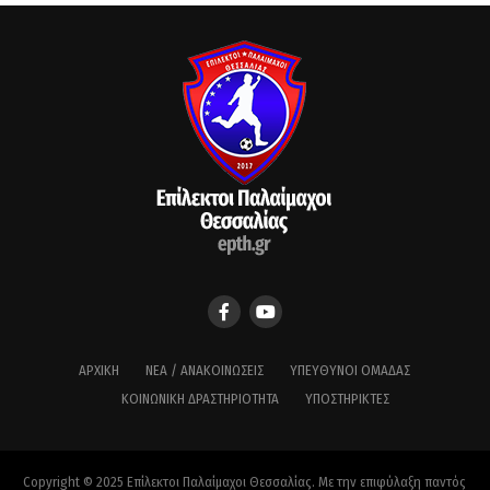
ΑΡΧΙΚΉ
ΝΈΑ / ΑΝΑΚΟΙΝΏΣΕΙΣ
ΥΠΕΎΘΥΝΟΙ ΟΜΆΔΑΣ
ΚΟΙΝΩΝΙΚΉ ΔΡΑΣΤΗΡΙΌΤΗΤΑ
ΥΠΟΣΤΗΡΙΚΤΈΣ
Copyright © 2025 Επίλεκτοι Παλαίμαχοι Θεσσαλίας. Με την επιφύλαξη παντός