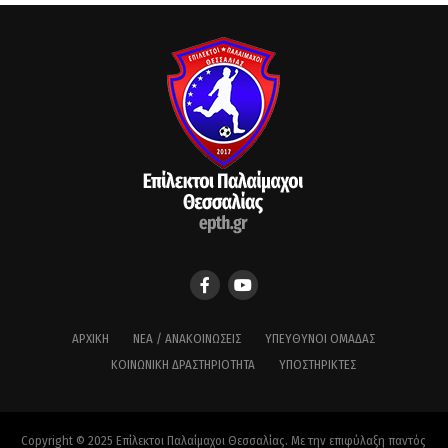
ΑΡΧΙΚΉ
ΝΈΑ / ΑΝΑΚΟΙΝΏΣΕΙΣ
ΥΠΕΎΘΥΝΟΙ ΟΜΆΔΑΣ
ΚΟΙΝΩΝΙΚΉ ΔΡΑΣΤΗΡΙΌΤΗΤΑ
ΥΠΟΣΤΗΡΙΚΤΈΣ
Copyright © 2025 Επίλεκτοι Παλαίμαχοι Θεσσαλίας. Με την επιφύλαξη παντός