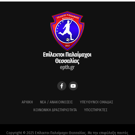
ΑΡΧΙΚΉ
ΝΈΑ / ΑΝΑΚΟΙΝΏΣΕΙΣ
ΥΠΕΎΘΥΝΟΙ ΟΜΆΔΑΣ
ΚΟΙΝΩΝΙΚΉ ΔΡΑΣΤΗΡΙΌΤΗΤΑ
ΥΠΟΣΤΗΡΙΚΤΈΣ
Copyright © 2025 Επίλεκτοι Παλαίμαχοι Θεσσαλίας. Με την επιφύλαξη παντός