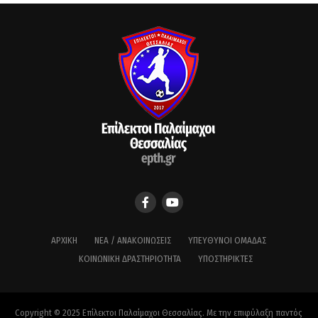
ΑΡΧΙΚΉ
ΝΈΑ / ΑΝΑΚΟΙΝΏΣΕΙΣ
ΥΠΕΎΘΥΝΟΙ ΟΜΆΔΑΣ
ΚΟΙΝΩΝΙΚΉ ΔΡΑΣΤΗΡΙΌΤΗΤΑ
ΥΠΟΣΤΗΡΙΚΤΈΣ
Copyright © 2025 Επίλεκτοι Παλαίμαχοι Θεσσαλίας. Με την επιφύλαξη παντός