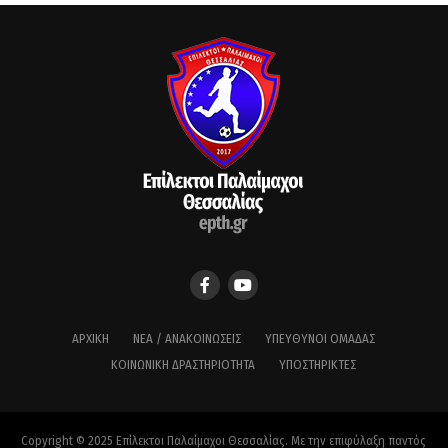
ΑΡΧΙΚΉ
ΝΈΑ / ΑΝΑΚΟΙΝΏΣΕΙΣ
ΥΠΕΎΘΥΝΟΙ ΟΜΆΔΑΣ
ΚΟΙΝΩΝΙΚΉ ΔΡΑΣΤΗΡΙΌΤΗΤΑ
ΥΠΟΣΤΗΡΙΚΤΈΣ
Copyright © 2025 Επίλεκτοι Παλαίμαχοι Θεσσαλίας. Με την επιφύλαξη παντός