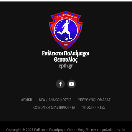
ΑΡΧΙΚΉ
ΝΈΑ / ΑΝΑΚΟΙΝΏΣΕΙΣ
ΥΠΕΎΘΥΝΟΙ ΟΜΆΔΑΣ
ΚΟΙΝΩΝΙΚΉ ΔΡΑΣΤΗΡΙΌΤΗΤΑ
ΥΠΟΣΤΗΡΙΚΤΈΣ
Copyright © 2025 Επίλεκτοι Παλαίμαχοι Θεσσαλίας. Με την επιφύλαξη παντός