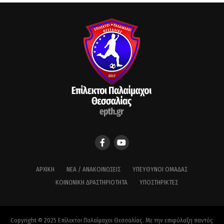
ΑΡΧΙΚΉ
ΝΈΑ / ΑΝΑΚΟΙΝΏΣΕΙΣ
ΥΠΕΎΘΥΝΟΙ ΟΜΆΔΑΣ
ΚΟΙΝΩΝΙΚΉ ΔΡΑΣΤΗΡΙΌΤΗΤΑ
ΥΠΟΣΤΗΡΙΚΤΈΣ
Copyright © 2025 Επίλεκτοι Παλαίμαχοι Θεσσαλίας. Με την επιφύλαξη παντός