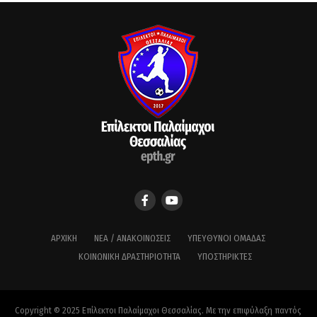
ΑΡΧΙΚΉ
ΝΈΑ / ΑΝΑΚΟΙΝΏΣΕΙΣ
ΥΠΕΎΘΥΝΟΙ ΟΜΆΔΑΣ
ΚΟΙΝΩΝΙΚΉ ΔΡΑΣΤΗΡΙΌΤΗΤΑ
ΥΠΟΣΤΗΡΙΚΤΈΣ
Copyright © 2025 Επίλεκτοι Παλαίμαχοι Θεσσαλίας. Με την επιφύλαξη παντός