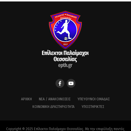
ΑΡΧΙΚΉ
ΝΈΑ / ΑΝΑΚΟΙΝΏΣΕΙΣ
ΥΠΕΎΘΥΝΟΙ ΟΜΆΔΑΣ
ΚΟΙΝΩΝΙΚΉ ΔΡΑΣΤΗΡΙΌΤΗΤΑ
ΥΠΟΣΤΗΡΙΚΤΈΣ
Copyright © 2025 Επίλεκτοι Παλαίμαχοι Θεσσαλίας. Με την επιφύλαξη παντός