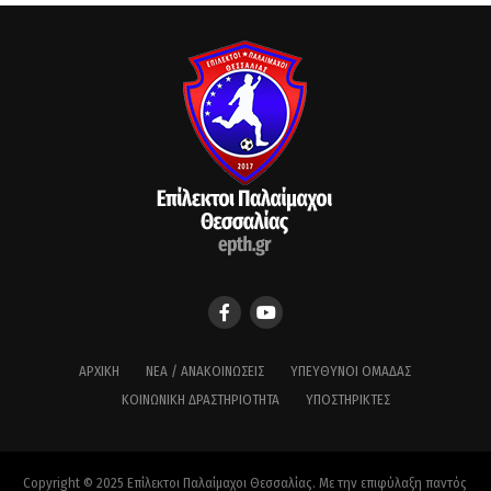
ΑΡΧΙΚΉ
ΝΈΑ / ΑΝΑΚΟΙΝΏΣΕΙΣ
ΥΠΕΎΘΥΝΟΙ ΟΜΆΔΑΣ
ΚΟΙΝΩΝΙΚΉ ΔΡΑΣΤΗΡΙΌΤΗΤΑ
ΥΠΟΣΤΗΡΙΚΤΈΣ
Copyright © 2025 Επίλεκτοι Παλαίμαχοι Θεσσαλίας. Με την επιφύλαξη παντός