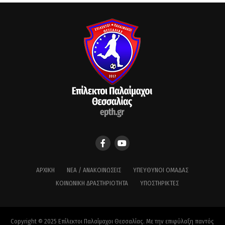
ΑΡΧΙΚΉ
ΝΈΑ / ΑΝΑΚΟΙΝΏΣΕΙΣ
ΥΠΕΎΘΥΝΟΙ ΟΜΆΔΑΣ
ΚΟΙΝΩΝΙΚΉ ΔΡΑΣΤΗΡΙΌΤΗΤΑ
ΥΠΟΣΤΗΡΙΚΤΈΣ
Copyright © 2025 Επίλεκτοι Παλαίμαχοι Θεσσαλίας. Με την επιφύλαξη παντός