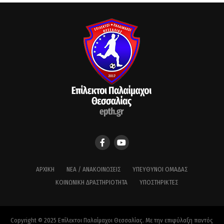
ΑΡΧΙΚΉ
ΝΈΑ / ΑΝΑΚΟΙΝΏΣΕΙΣ
ΥΠΕΎΘΥΝΟΙ ΟΜΆΔΑΣ
ΚΟΙΝΩΝΙΚΉ ΔΡΑΣΤΗΡΙΌΤΗΤΑ
ΥΠΟΣΤΗΡΙΚΤΈΣ
Copyright © 2025 Επίλεκτοι Παλαίμαχοι Θεσσαλίας. Με την επιφύλαξη παντός