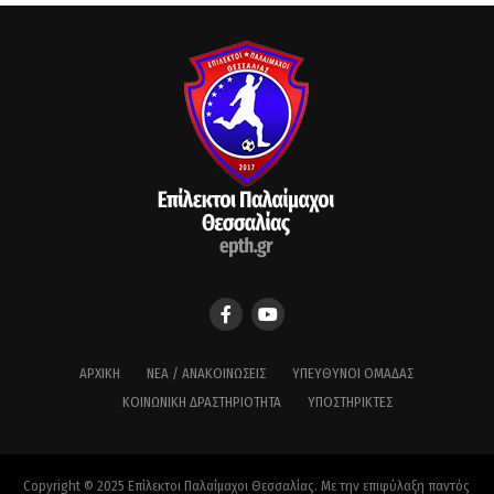
ΑΡΧΙΚΉ
ΝΈΑ / ΑΝΑΚΟΙΝΏΣΕΙΣ
ΥΠΕΎΘΥΝΟΙ ΟΜΆΔΑΣ
ΚΟΙΝΩΝΙΚΉ ΔΡΑΣΤΗΡΙΌΤΗΤΑ
ΥΠΟΣΤΗΡΙΚΤΈΣ
Copyright © 2025 Επίλεκτοι Παλαίμαχοι Θεσσαλίας. Με την επιφύλαξη παντός