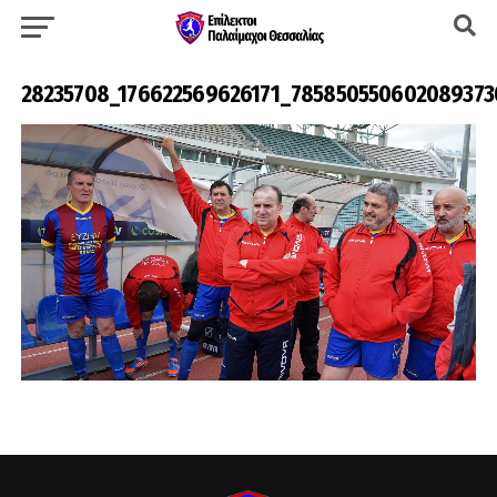
28235708_176622569626171_785850550602089373