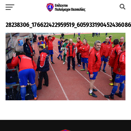
28238306_176622422959519_60593319045243608