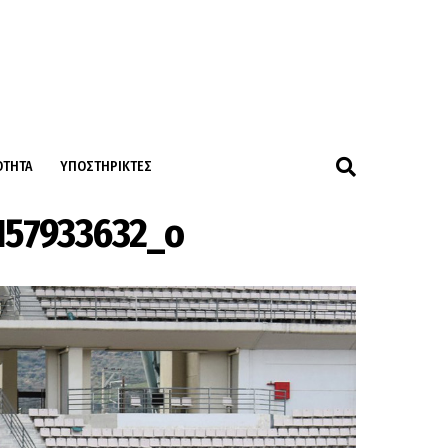
ΌΤΗΤΑ
ΥΠΟΣΤΗΡΙΚΤΈΣ
157933632_o