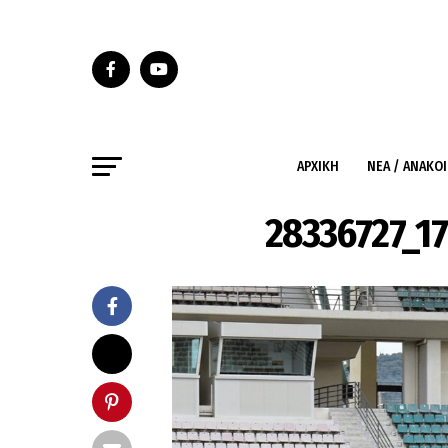
ΑΡΧΙΚΉ
ΝΈΑ / ΑΝΑΚΟ
28336727_1