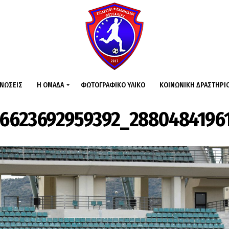
ΙΝΏΣΕΙΣ
Η ΟΜΆΔΑ
ΦΩΤΟΓΡΑΦΙΚΌ ΥΛΙΚΌ
ΚΟΙΝΩΝΙΚΉ ΔΡΑΣΤΗΡΙ
76623692959392_2880484196