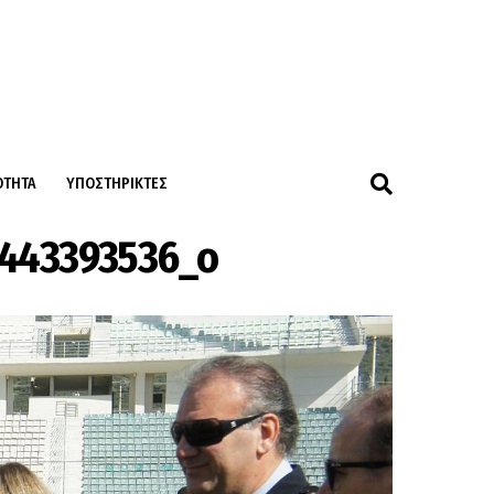
ΌΤΗΤΑ
ΥΠΟΣΤΗΡΙΚΤΈΣ
1443393536_o