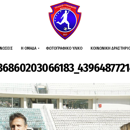
ΙΝΏΣΕΙΣ
Η ΟΜΆΔΑ
ΦΩΤΟΓΡΑΦΙΚΌ ΥΛΙΚΌ
ΚΟΙΝΩΝΙΚΉ ΔΡΑΣΤΗΡΙ
36860203066183_439648772