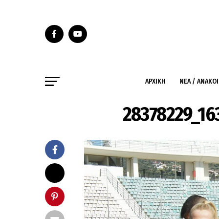
ΑΡΧΙΚΉ
ΝΈΑ / ΑΝΑΚΟ
28378229_16