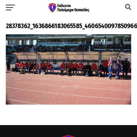
28378362_1636866183065585_460654009785096