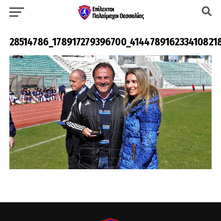
28514786_178917279396700_414478916233410821