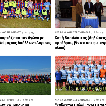
ΟΙΝΏΣΕΙΣ ΟΜΆΔΑΣ
9 έτη ago
ΝΈΑ & ΑΝΑΚΟΙΝΏΣΕΙΣ ΟΜΆΔΑΣ
9 έτη ago
ορτάζ από τον Αγώνα με
Κοπή Βασιλόπιτας (Δηλώσεις
λαίμαχους Απόλλωνα Λάρισας
προέδρου, βίντεο και φωτογ
υλικό)
ΔΡΑΣΤΗΡΙΌΤΗΤΑ
8 έτη ago
ΝΈΑ & ΑΝΑΚΟΙΝΏΣΕΙΣ ΟΜΆΔΑΣ
9 έτη ago
ωπικό Τουρνουά
“Επίλεκτοι Παλαίμαχοι Θεσσ