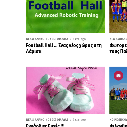
ΝΈΑ & ΑΝΑΚΟΙΝΏΣΕΙΣ ΟΜΆΔΑΣ
6 έτη ago
ΝΈΑ & ΑΝΑΚ
Football Hall …Ένας νέος χώρος στη
Φωτορεπ
Λάρισα
τους Πα
ΝΈΑ & ΑΝΑΚΟΙΝΏΣΕΙΣ ΟΜΆΔΑΣ
9 έτη ago
ΚΟΙΝΩΝΙΚΉ 
Εγκάρδιες Ευχές !!!
Φιλανθρ