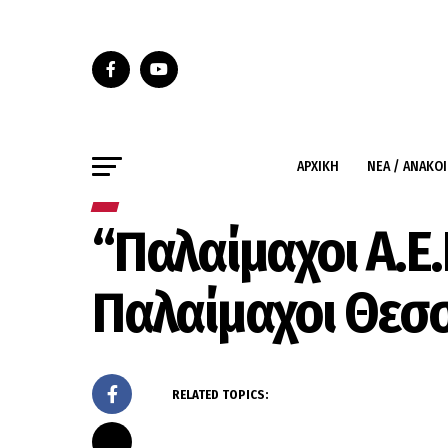
ΑΡΧΙΚΉ
ΝΈΑ / ΑΝΑΚΟ
“Παλαίμαχοι Α.Ε
Παλαίμαχοι Θεσσ
RELATED TOPICS: