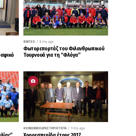
ΒΊΝΤΕΟ
8 έτη ago
Φωτορεπορτάζ του Φιλανθρωπικού
ραφικό
Τουρνουά για τη “Φλόγα”
ΚΟΙΝΩΝΙΚΉ ΔΡΑΣΤΗΡΙΌΤΗΤΑ
9 έτη ago
αλίας”
Χοροεσπερίδα έτους 2017