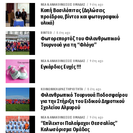
ΝΈΑ & ΑΝΑΚΟΙΝΏΣΕΙΣ ΟΜΆΔΑΣ
9 έτη ago
Κοπή Βασιλόπιτας (Δηλώσεις
προέδρου, βίντεο και φωτογραφικό
υλικό)
ΒΊΝΤΕΟ
8 έτη ago
Φωτορεπορτάζ του Φιλανθρωπικού
Τουρνουά για τη “Φλόγα”
ΝΈΑ & ΑΝΑΚΟΙΝΏΣΕΙΣ ΟΜΆΔΑΣ
9 έτη ago
Εγκάρδιες Ευχές !!!
ΚΟΙΝΩΝΙΚΉ ΔΡΑΣΤΗΡΙΌΤΗΤΑ
8 έτη ago
Φιλανθρωπικό Τουρνουά Ποδοσφαίρου
για την Στήριξη του Ειδικού Δημοτικού
Σχολείου Αλμυρού
ΝΈΑ & ΑΝΑΚΟΙΝΏΣΕΙΣ ΟΜΆΔΑΣ
9 έτη ago
“Επίλεκτοι Παλαίμαχοι Θεσσαλίας”
Καλωσόρισμα Ομάδας