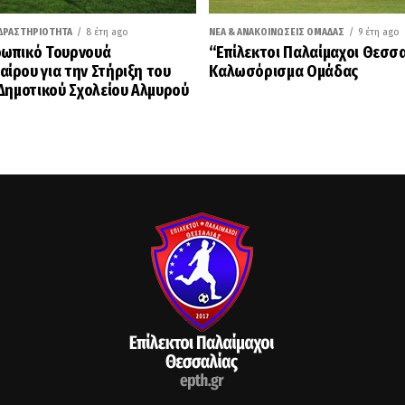
ΔΡΑΣΤΗΡΙΌΤΗΤΑ
8 έτη ago
ΝΈΑ & ΑΝΑΚΟΙΝΏΣΕΙΣ ΟΜΆΔΑΣ
9 έτη ago
ωπικό Τουρνουά
“Επίλεκτοι Παλαίμαχοι Θεσσ
ίρου για την Στήριξη του
Καλωσόρισμα Ομάδας
 Δημοτικού Σχολείου Αλμυρού