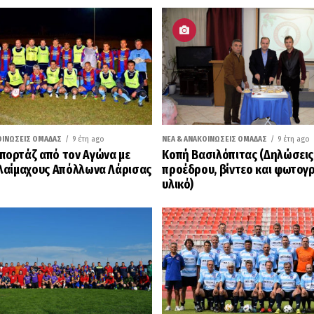
ΟΙΝΏΣΕΙΣ ΟΜΆΔΑΣ
9 έτη ago
ΝΈΑ & ΑΝΑΚΟΙΝΏΣΕΙΣ ΟΜΆΔΑΣ
9 έτη ago
ορτάζ από τον Αγώνα με
Κοπή Βασιλόπιτας (Δηλώσεις
λαίμαχους Απόλλωνα Λάρισας
προέδρου, βίντεο και φωτογ
υλικό)