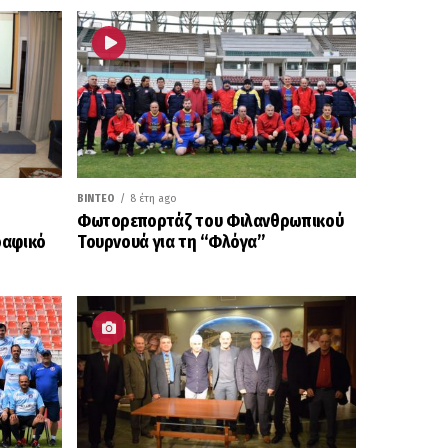
ΒΊΝΤΕΟ
8 έτη ago
Φωτορεπορτάζ του Φιλανθρωπικού
ραφικό
Τουρνουά για τη “Φλόγα”