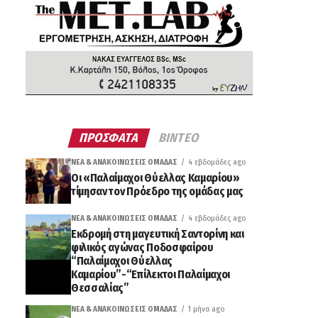
ΠΡΟΣΦΑΤΑ
ΒΙΝΤΕΟ
ΝΈΑ & ΑΝΑΚΟΙΝΏΣΕΙΣ ΟΜΆΔΑΣ
4 εβδομάδες ago
Οι «Παλαίμαχοι Θύελλας Καμαρίου»
τίμησαν τον Πρόεδρο της ομάδας μας
ΝΈΑ & ΑΝΑΚΟΙΝΏΣΕΙΣ ΟΜΆΔΑΣ
4 εβδομάδες ago
Εκδρομή στη μαγευτική Σαντορίνη και
φιλικός αγώνας Ποδοσφαίρου
“Παλαίμαχοι Θύελλας
Καμαρίου”-“Επίλεκτοι Παλαίμαχοι
Θεσσαλίας”
ΝΈΑ & ΑΝΑΚΟΙΝΏΣΕΙΣ ΟΜΆΔΑΣ
1 μήνα ago