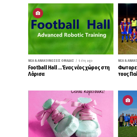
ΝΈΑ & ΑΝΑΚΟΙΝΏΣΕΙΣ ΟΜΆΔΑΣ
6 έτη ago
ΝΈΑ & ΑΝΑΚ
Football Hall …Ένας νέος χώρος στη
Φωτορεπ
Λάρισα
τους Πα