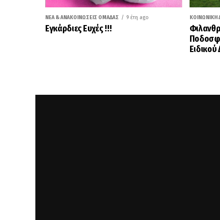
ΝΈΑ & ΑΝΑΚΟΙΝΏΣΕΙΣ ΟΜΆΔΑΣ
9 έτη ago
ΚΟΙΝΩΝΙΚΉ 
Εγκάρδιες Ευχές !!!
Φιλανθρ
Ποδοσφα
Ειδικού