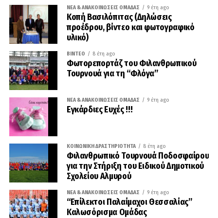
ΝΈΑ & ΑΝΑΚΟΙΝΏΣΕΙΣ ΟΜΆΔΑΣ
9 έτη ago
Κοπή Βασιλόπιτας (Δηλώσεις
προέδρου, βίντεο και φωτογραφικό
υλικό)
ΒΊΝΤΕΟ
8 έτη ago
Φωτορεπορτάζ του Φιλανθρωπικού
Τουρνουά για τη “Φλόγα”
ΝΈΑ & ΑΝΑΚΟΙΝΏΣΕΙΣ ΟΜΆΔΑΣ
9 έτη ago
Εγκάρδιες Ευχές !!!
ΚΟΙΝΩΝΙΚΉ ΔΡΑΣΤΗΡΙΌΤΗΤΑ
8 έτη ago
Φιλανθρωπικό Τουρνουά Ποδοσφαίρου
για την Στήριξη του Ειδικού Δημοτικού
Σχολείου Αλμυρού
ΝΈΑ & ΑΝΑΚΟΙΝΏΣΕΙΣ ΟΜΆΔΑΣ
9 έτη ago
“Επίλεκτοι Παλαίμαχοι Θεσσαλίας”
Καλωσόρισμα Ομάδας