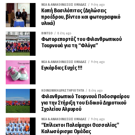
ΝΈΑ & ΑΝΑΚΟΙΝΏΣΕΙΣ ΟΜΆΔΑΣ
9 έτη ago
Κοπή Βασιλόπιτας (Δηλώσεις
προέδρου, βίντεο και φωτογραφικό
υλικό)
ΒΊΝΤΕΟ
8 έτη ago
Φωτορεπορτάζ του Φιλανθρωπικού
Τουρνουά για τη “Φλόγα”
ΝΈΑ & ΑΝΑΚΟΙΝΏΣΕΙΣ ΟΜΆΔΑΣ
9 έτη ago
Εγκάρδιες Ευχές !!!
ΚΟΙΝΩΝΙΚΉ ΔΡΑΣΤΗΡΙΌΤΗΤΑ
8 έτη ago
Φιλανθρωπικό Τουρνουά Ποδοσφαίρου
για την Στήριξη του Ειδικού Δημοτικού
Σχολείου Αλμυρού
ΝΈΑ & ΑΝΑΚΟΙΝΏΣΕΙΣ ΟΜΆΔΑΣ
9 έτη ago
“Επίλεκτοι Παλαίμαχοι Θεσσαλίας”
Καλωσόρισμα Ομάδας