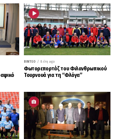
ΒΊΝΤΕΟ
8 έτη ago
Φωτορεπορτάζ του Φιλανθρωπικού
ραφικό
Τουρνουά για τη “Φλόγα”