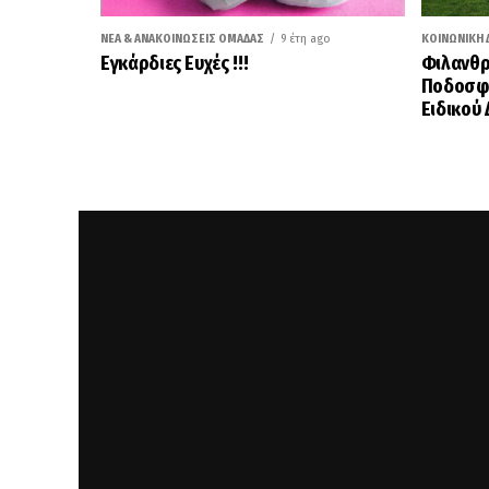
ΝΈΑ & ΑΝΑΚΟΙΝΏΣΕΙΣ ΟΜΆΔΑΣ
9 έτη ago
ΚΟΙΝΩΝΙΚΉ 
Εγκάρδιες Ευχές !!!
Φιλανθρ
Ποδοσφα
Ειδικού