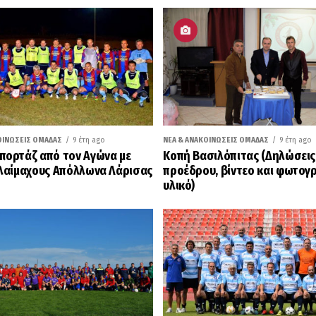
ΟΙΝΏΣΕΙΣ ΟΜΆΔΑΣ
9 έτη ago
ΝΈΑ & ΑΝΑΚΟΙΝΏΣΕΙΣ ΟΜΆΔΑΣ
9 έτη ago
ορτάζ από τον Αγώνα με
Κοπή Βασιλόπιτας (Δηλώσεις
λαίμαχους Απόλλωνα Λάρισας
προέδρου, βίντεο και φωτογ
υλικό)