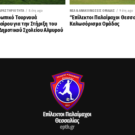
ΔΡΑΣΤΗΡΙΌΤΗΤΑ
8 έτη ago
ΝΈΑ & ΑΝΑΚΟΙΝΏΣΕΙΣ ΟΜΆΔΑΣ
9 έτη ago
ωπικό Τουρνουά
“Επίλεκτοι Παλαίμαχοι Θεσσ
ίρου για την Στήριξη του
Καλωσόρισμα Ομάδας
 Δημοτικού Σχολείου Αλμυρού