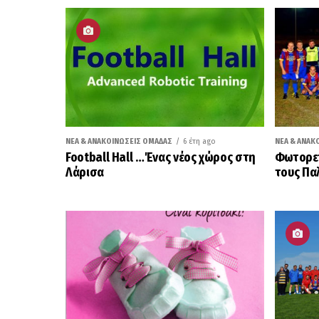
ΝΈΑ & ΑΝΑΚΟΙΝΏΣΕΙΣ ΟΜΆΔΑΣ
6 έτη ago
ΝΈΑ & ΑΝΑΚ
Football Hall …Ένας νέος χώρος στη
Φωτορεπ
Λάρισα
τους Πα