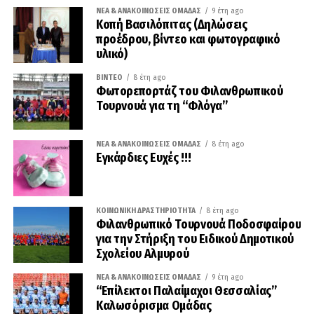
ΝΈΑ & ΑΝΑΚΟΙΝΏΣΕΙΣ ΟΜΆΔΑΣ
9 έτη ago
Κοπή Βασιλόπιτας (Δηλώσεις
προέδρου, βίντεο και φωτογραφικό
υλικό)
ΒΊΝΤΕΟ
8 έτη ago
Φωτορεπορτάζ του Φιλανθρωπικού
Τουρνουά για τη “Φλόγα”
ΝΈΑ & ΑΝΑΚΟΙΝΏΣΕΙΣ ΟΜΆΔΑΣ
8 έτη ago
Εγκάρδιες Ευχές !!!
ΚΟΙΝΩΝΙΚΉ ΔΡΑΣΤΗΡΙΌΤΗΤΑ
8 έτη ago
Φιλανθρωπικό Τουρνουά Ποδοσφαίρου
για την Στήριξη του Ειδικού Δημοτικού
Σχολείου Αλμυρού
ΝΈΑ & ΑΝΑΚΟΙΝΏΣΕΙΣ ΟΜΆΔΑΣ
9 έτη ago
“Επίλεκτοι Παλαίμαχοι Θεσσαλίας”
Καλωσόρισμα Ομάδας