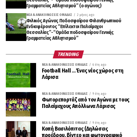
Γραμματείας Αθλητισμού” (ο αγώνας)
ΝΈΑ & ΑΝΑΚΟΙΝΏΣΕΙΣ ΟΜΆΔΑΣ
2 μήνες ago
Φιλικός Αγώνας Ποδοσφαίρου Φιλανθρωπικού
Ενδιαφέροντος “Επίλεκτοι Παλαίμαχοι
Θεσσαλίας”-“Ομάδα ποδοσφαίρου Γενικής
Γραμματείας Αθλητισμού”
TRENDING
ΝΈΑ & ΑΝΑΚΟΙΝΏΣΕΙΣ ΟΜΆΔΑΣ
6 έτη ago
Football Hall …Ένας νέος χώρος στη
Λάρισα
ΝΈΑ & ΑΝΑΚΟΙΝΏΣΕΙΣ ΟΜΆΔΑΣ
9 έτη ago
Φωτορεπορτάζ από τον Αγώνα με τους
Παλαίμαχους Απόλλωνα Λάρισας
ΝΈΑ & ΑΝΑΚΟΙΝΏΣΕΙΣ ΟΜΆΔΑΣ
9 έτη ago
Κοπή Βασιλόπιτας (Δηλώσεις
προέδρου, βίντεο και φωτογραφικό