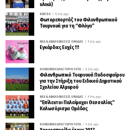
υλικό)
ΒΊΝΤΕΟ
8 έτη ago
Φωτορεπορτάζ του Φιλανθρωπικού
Τουρνουά για τη “Φλόγα”
ΝΈΑ & ΑΝΑΚΟΙΝΏΣΕΙΣ ΟΜΆΔΑΣ
9 έτη ago
Εγκάρδιες Ευχές !!!
ΚΟΙΝΩΝΙΚΉ ΔΡΑΣΤΗΡΙΌΤΗΤΑ
8 έτη ago
Φιλανθρωπικό Τουρνουά Ποδοσφαίρου
για την Στήριξη του Ειδικού Δημοτικού
Σχολείου Αλμυρού
ΝΈΑ & ΑΝΑΚΟΙΝΏΣΕΙΣ ΟΜΆΔΑΣ
9 έτη ago
“Επίλεκτοι Παλαίμαχοι Θεσσαλίας”
Καλωσόρισμα Ομάδας
ΚΟΙΝΩΝΙΚΉ ΔΡΑΣΤΗΡΙΌΤΗΤΑ
9 έτη ago