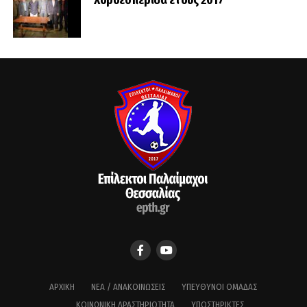
Χοροεσπερίδα έτους 2017
ΑΡΧΙΚΉ
ΝΈΑ / ΑΝΑΚΟΙΝΏΣΕΙΣ
ΥΠΕΎΘΥΝΟΙ ΟΜΆΔΑΣ
ΚΟΙΝΩΝΙΚΉ ΔΡΑΣΤΗΡΙΌΤΗΤΑ
ΥΠΟΣΤΗΡΙΚΤΈΣ