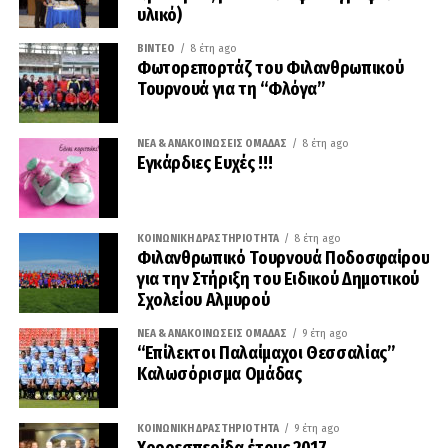
υλικό)
ΒΊΝΤΕΟ
8 έτη ago
Φωτορεπορτάζ του Φιλανθρωπικού
Τουρνουά για τη “Φλόγα”
ΝΈΑ & ΑΝΑΚΟΙΝΏΣΕΙΣ ΟΜΆΔΑΣ
8 έτη ago
Εγκάρδιες Ευχές !!!
ΚΟΙΝΩΝΙΚΉ ΔΡΑΣΤΗΡΙΌΤΗΤΑ
8 έτη ago
Φιλανθρωπικό Τουρνουά Ποδοσφαίρου
για την Στήριξη του Ειδικού Δημοτικού
Σχολείου Αλμυρού
ΝΈΑ & ΑΝΑΚΟΙΝΏΣΕΙΣ ΟΜΆΔΑΣ
9 έτη ago
“Επίλεκτοι Παλαίμαχοι Θεσσαλίας”
Καλωσόρισμα Ομάδας
ΚΟΙΝΩΝΙΚΉ ΔΡΑΣΤΗΡΙΌΤΗΤΑ
9 έτη ago