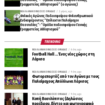
Γραμματείας Αθλητισμού” (ο αγώνας)
ΝΈΑ & ΑΝΑΚΟΙΝΏΣΕΙΣ ΟΜΆΔΑΣ
2 μήνες ago
Φιλικός Αγώνας Ποδοσφαίρου Φιλανθρωπικού
Ενδιαφέροντος “Επίλεκτοι Παλαίμαχοι
Θεσσαλίας”-“Ομάδα ποδοσφαίρου Γενικής
Γραμματείας Αθλητισμού”
TRENDING
ΝΈΑ & ΑΝΑΚΟΙΝΏΣΕΙΣ ΟΜΆΔΑΣ
6 έτη ago
Football Hall …Ένας νέος χώρος στη
Λάρισα
ΝΈΑ & ΑΝΑΚΟΙΝΏΣΕΙΣ ΟΜΆΔΑΣ
9 έτη ago
Φωτορεπορτάζ από τον Αγώνα με τους
Παλαίμαχους Απόλλωνα Λάρισας
ΝΈΑ & ΑΝΑΚΟΙΝΏΣΕΙΣ ΟΜΆΔΑΣ
9 έτη ago
Κοπή Βασιλόπιτας (Δηλώσεις
προέδρου, βίντεο και φωτογραφικό