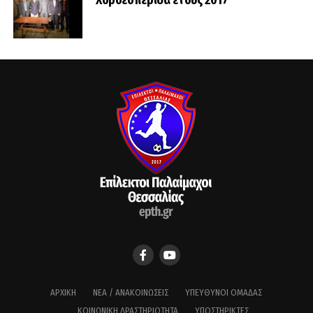
Χοροεσπερίδα έτους 2017
ΑΡΧΙΚΉ
ΝΈΑ / ΑΝΑΚΟΙΝΏΣΕΙΣ
ΥΠΕΎΘΥΝΟΙ ΟΜΆΔΑΣ
ΚΟΙΝΩΝΙΚΉ ΔΡΑΣΤΗΡΙΌΤΗΤΑ
ΥΠΟΣΤΗΡΙΚΤΈΣ