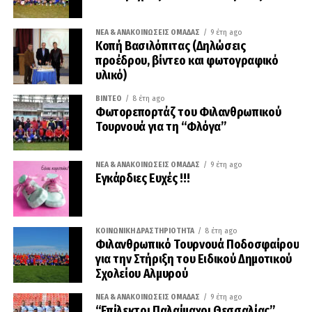
ΝΈΑ & ΑΝΑΚΟΙΝΏΣΕΙΣ ΟΜΆΔΑΣ
9 έτη ago
Κοπή Βασιλόπιτας (Δηλώσεις
προέδρου, βίντεο και φωτογραφικό
υλικό)
ΒΊΝΤΕΟ
8 έτη ago
Φωτορεπορτάζ του Φιλανθρωπικού
Τουρνουά για τη “Φλόγα”
ΝΈΑ & ΑΝΑΚΟΙΝΏΣΕΙΣ ΟΜΆΔΑΣ
9 έτη ago
Εγκάρδιες Ευχές !!!
ΚΟΙΝΩΝΙΚΉ ΔΡΑΣΤΗΡΙΌΤΗΤΑ
8 έτη ago
Φιλανθρωπικό Τουρνουά Ποδοσφαίρου
για την Στήριξη του Ειδικού Δημοτικού
Σχολείου Αλμυρού
ΝΈΑ & ΑΝΑΚΟΙΝΏΣΕΙΣ ΟΜΆΔΑΣ
9 έτη ago
“Επίλεκτοι Παλαίμαχοι Θεσσαλίας”